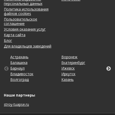
персональных данных
Политика использования
файлов cookies
Пользовательское
соглашение
Условия оказания услуг
Карта сайта
Блог
Для владельцев заведений
Астрахань
Калининград
Новосибирск
Ставрополь
Ярославль
Воронеж
Липецк
Ростов-на-Дону
Ульяновск
Балашиха
Кемерово
Омск
Тольятти
Екатеринбург
Махачкала
Рязань
Уфа
Барнаул
Киров
Оренбург
Томск
Ижевск
Москва
Самара
Хабаровск
Владивосток
Краснодар
Пенза
Тула
Иркутск
Набережные Челны
Санкт-Петербург
Чебоксары
Волгоград
Красноярск
Пермь
Тюмень
Казань
Нижний Новгород
Саратов
Челябинск
Наши партнеры
stroy-tuapse.ru