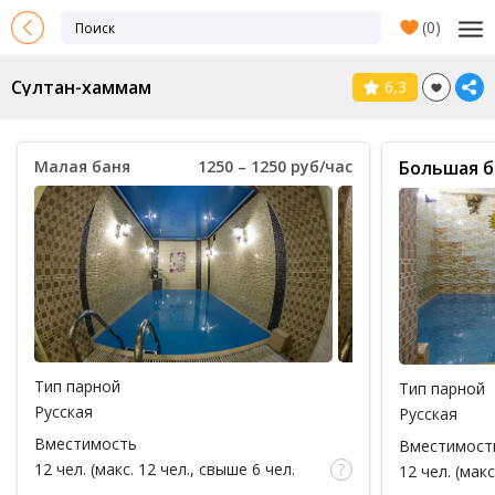
(
0
)
Султан-хаммам
6,3
Малая баня
1250 – 1250 руб/час
Большая б
Тип парной
Тип парной
Русская
Русская
Вместимость
Вместимост
12 чел. (макс. 12 чел., свыше 6 чел.
12 чел. (макс
доплата 100 руб за каждый час / за 1
доплата 100 