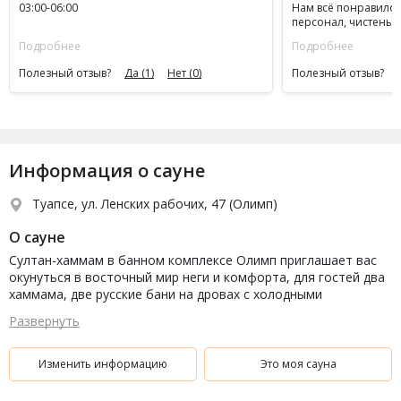
03:00-06:00
Нам всё понравилос
персонал, чистеньк
хорошо. Рекоменду
Подробнее
Подробнее
Полезный отзыв?
Да
(1)
Нет
(0)
Полезный отзыв?
Информация о сауне
Туапсе, ул. Ленских рабочих, 47 (Олимп)
О сауне
Султан-хаммам в банном комплексе Олимп приглашает вас
окунуться в восточный мир неги и комфорта, для гостей два
хаммама, две русские бани на дровах с холодными
бассейнами, две финские сауны, джакузи, тропические ливни,
Развернуть
четыре банкетных зала, караоке, спа-центр: особые ритуалы
мыльного массажа, пилинга, массажей с эфирными и
касметическими маслами, прекрасным подарком для ваших
Изменить информацию
Это моя сауна
близких может стать подарочный сертификат в "Султан-
хаммам". Проведите время с пользой для вашего здоровья!!!