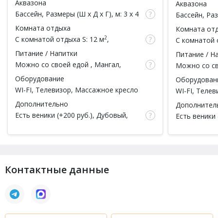
Аквазона
Аквазона
чел.)
чел.)
Бассейн
, Размеры (Ш x Д x Г), м: 3 x 4
Бассейн
, Ра
x 1.7, Подсветка, Фильтрация, Душ,
x 1.7, Подсв
Комната отдыха
Комната от
Обливное ведро
ведро
2
С комнатой отдыха
S: 12 м
,
С комнатой 
вместимость: 2 чел.
вместимость:
Питание / Напитки
Питание / Н
Можно со своей едой
,
Мангал
,
Можно со с
Кафе/ресторан
,
Бар
, Обеденная
Кафе/ресто
Оборудование
Оборудован
зона, Чай, Русская кухня,
кухня, Европ
WI-FI, Телевизор, Массажное кресло
WI-FI, Теле
Европейская кухня
Дополнительно
Дополнител
Есть веники
(
+200 руб.
), Дубовый,
Есть веники
Эвкалиптовый, Со своим веником
Эвкалиптов
(
+100 руб.
),
Массаж
,
Спа процедуры
,
процедуры
,
Массажист,
Парильщик
, Тапочки,
Парковка, C
Простыни, Полотенца, Посуда,
Гостиница
, 
Парковка, Мыло
Полотенца, 
Контактные данные
Со своим ве