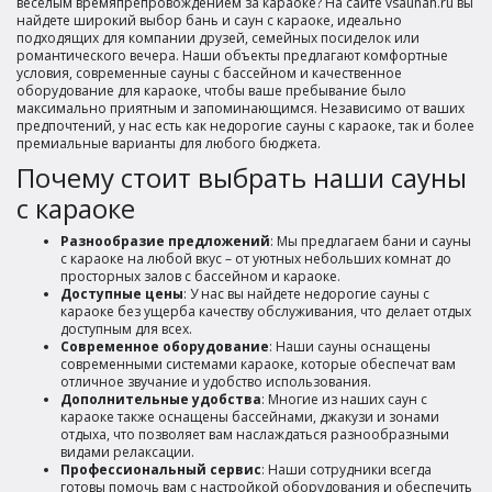
весёлым времяпрепровождением за караоке? На сайте vsaunah.ru вы
найдете широкий выбор бань и саун с караоке, идеально
подходящих для компании друзей, семейных посиделок или
романтического вечера. Наши объекты предлагают комфортные
условия, современные сауны с бассейном и качественное
оборудование для караоке, чтобы ваше пребывание было
максимально приятным и запоминающимся. Независимо от ваших
предпочтений, у нас есть как недорогие сауны с караоке, так и более
премиальные варианты для любого бюджета.
Почему стоит выбрать наши сауны
с караоке
Разнообразие предложений
: Мы предлагаем бани и сауны
с караоке на любой вкус – от уютных небольших комнат до
просторных залов с бассейном и караоке.
Доступные цены
: У нас вы найдете недорогие сауны с
караоке без ущерба качеству обслуживания, что делает отдых
доступным для всех.
Современное оборудование
: Наши сауны оснащены
современными системами караоке, которые обеспечат вам
отличное звучание и удобство использования.
Дополнительные удобства
: Многие из наших саун с
караоке также оснащены бассейнами, джакузи и зонами
отдыха, что позволяет вам наслаждаться разнообразными
видами релаксации.
Профессиональный сервис
: Наши сотрудники всегда
готовы помочь вам с настройкой оборудования и обеспечить