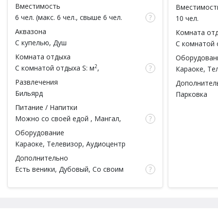
Вместимость
Вместимост
6 чел. (макс. 6 чел., свыше 6 чел.
10 чел.
доплата 100 руб за каждый час / за 1
Аквазона
Комната от
чел.)
С купелью
, Душ
С комнатой 
Комната отдыха
Оборудован
2
С комнатой отдыха
S: м
,
Караоке
, Те
вместимость: чел.
Развлечения
Дополнител
Бильярд
Парковка
Питание / Напитки
Можно со своей едой
,
Мангал
,
Барбекю зона, Обеденная зона
Оборудование
Караоке
, Телевизор, Аудиоцентр
Дополнительно
Есть веники
, Дубовый, Со своим
веником, Парковка, Беседка (Летняя
веранда), Тапочки, Простыни,
Полотенца, Халаты, Посуда