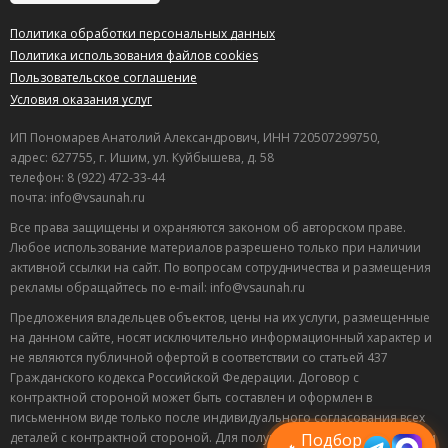
Политика обработки персональных данных
Политика использования файлов cookies
Пользовательское соглашение
Условия оказания услуг
ИП Пономарев Анатолий Александрович, ИНН 720507299750,
адрес: 627755, г. Ишим, ул. Куйбышева, д. 58
телефон: 8 (922) 472-33-44
почта: info@vsaunah.ru
Все права защищены и охраняются законом об авторском праве.
Любое использование материалов разрешено только при наличии
активной ссылки на сайт. По вопросам сотрудничества и размещения
рекламы обращайтесь по e-mail: info@vsaunah.ru
Предложения владельцев объектов, цены на их услуги, размещенные
на данном сайте, носят исключительно информационный характер и
не являются публичной офертой в соответствии со статьей 437
Лучшие
Гражданского кодекса Российской Федерации. Договор с
спецпредложения
контрактной стороной может быть составлен и оформлен в
саун
письменном виде только после индивидуального согласования всех
Подписывайтесь в Telegram или MAX —
пришлём свежие скидки
деталей с контрактной стороной. Для получения точной информации
Подбор