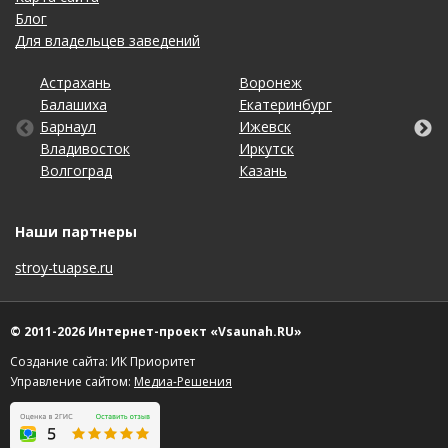
Блог
Для владельцев заведений
Астрахань
Калининград
Новосибирск
Ставрополь
Ярославль
Воронеж
Липецк
Ростов-на-Дону
Ульяновск
Балашиха
Кемерово
Омск
Тольятти
Екатеринбург
Махачкала
Рязань
Уфа
Барнаул
Киров
Оренбург
Томск
Ижевск
Москва
Самара
Хабаровск
Владивосток
Краснодар
Пенза
Тула
Иркутск
Набережные Челны
Санкт-Петербург
Чебоксары
Волгоград
Красноярск
Пермь
Тюмень
Казань
Нижний Новгород
Саратов
Челябинск
Наши партнеры
stroy-tuapse.ru
© 2011-2026 Интернет-проект «Vsaunah.RU»
Создание сайта: ИК Приоритет
Управление сайтом:
Медиа-Решения