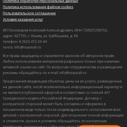
Политика обработки персональных данных
Политика использования файлов cookies
Пользовательское соглашение
Условия оказания услуг
ИП Пономарев Анатолий Александрович, ИНН 720507299750,
адрес: 627755, г. Ишим, ул. Куйбышева, д. 58
телефон: 8 (922) 472-33-44
почта: info@vsaunah.ru
Все права защищены и охраняются законом об авторском праве.
Любое использование материалов разрешено только при наличии
активной ссылки на сайт. По вопросам сотрудничества и размещения
рекламы обращайтесь по e-mail: info@vsaunah.ru
Предложения владельцев объектов, цены на их услуги, размещенные
на данном сайте, носят исключительно информационный характер и
не являются публичной офертой в соответствии со статьей 437
Гражданского кодекса Российской Федерации. Договор с
контрактной стороной может быть составлен и оформлен в
Лучшие
письменном виде только после индивидуального согласования всех
спецпредложения
деталей с контрактной стороной. Для получения точной информации
саун
о стоимости, сроках и условиях обращайтесь по контактным
Подписывайтесь в Telegram или MAX —
телефонам, указанным на сайте или через форму обратной связи.
пришлём свежие скидки