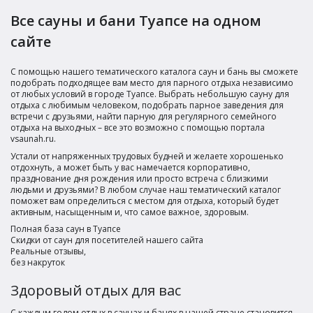
Все сауны и бани Туапсе на одном
сайте
С помощью нашего тематического каталога саун и бань вы сможете
подобрать подходящее вам место для парного отдыха независимо
от любых условий в городе Туапсе. Выбрать небольшую сауну для
отдыха с любимым человеком, подобрать парное заведения для
встречи с друзьями, найти парную для регулярного семейного
отдыха на выходных – все это возможно с помощью портала
vsaunah.ru.
Устали от напряженных трудовых будней и желаете хорошенько
отдохнуть, а может быть у вас намечается корпоративно,
празднование дня рождения или просто встреча с близкими
людьми и друзьями? В любом случае наш тематический каталог
поможет вам определиться с местом для отдыха, который будет
активным, насыщенным и, что самое важное, здоровым.
Полная база саун в Туапсе
Скидки от саун для посетителей нашего сайта
Реальные отзывы,
без накруток
Здоровый отдых для вас
С каждым годом отдых в саунах и банях в нашей стране становится