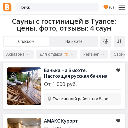
(
0
)
Сауны с гостиницей в Туапсе:
цены, фото, отзывы
: 4 саун
Списком
На карте
Аквазона
Для отдыха
(1)
Рейтинг
Стоим
Банька На Высоте.
Настоящая русская баня на
дровах
От
1 000
руб.
Туапсинский район, посёлок Южный, кемпинг На Высоте
АМАКС Курорт