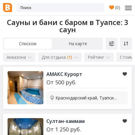
(
0
)
Сауны и бани с баром в Туапсе
: 3
саун
Списком
На карте
Аквазона
Для отдыха
(1)
Рейтинг
Стоим
АМАКС Курорт
От
500
руб.
Краснодарский край, Туапсинский р-он, Ольгинка, ул. Приморская, 18А
Султан-хаммам
От
1 250
руб.