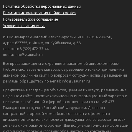
Полезный отзыв?
Да
(13)
Нет
(23)
Политика обработки персональных данных
Политика использования файлов cookies
9,7
Пользовательское соглашение
Николай Уваров
о Баня Одиссея
Условия оказания услуг
23.10.2015 в 11:05
Есть где погулять в отеле. Зачетное обслуживание в
ИП Пономарев Анатолий Александрович, ИНН 720507299750,
плане питания. Убираются каждый день. Недостатком
адрес: 627755, г. Ишим, ул. Куйбышева, д. 58
является отсутствие воды в душе. Что - сказать - сервис
телефон: 8 (922) 472-33-44
на высоте.Отдыхали в этом санатории прошлым летом
почта: info@vsaunah.ru
Полезный отзыв?
Да
(7)
Нет
(6)
Все права защищены и охраняются законом об авторском праве.
Любое использование материалов разрешено только при наличии
9
активной ссылки на сайт. По вопросам сотрудничества и размещения
Александр
о Баня Мессажай 9-й км
рекламы обращайтесь по e-mail: info@vsaunah.ru
03.09.2015 в 23:48
Предложения владельцев объектов, цены на их услуги, размещенные
Рекомендую, уютно, чисто, дружелюбный хозяин.
на данном сайте, носят исключительно информационный характер и
Встретил, все рассказал, показал. Провожал, все
не являются публичной офертой в соответствии со статьей 437
Гражданского кодекса Российской Федерации. Договор с
распросил, что понравилось, что не понравилось.
контрактной стороной может быть составлен и оформлен в
Пятерка!
Лучшие
письменном виде только после индивидуального согласования всех
спецпредложения
Полезный отзыв?
Да
(10)
Нет
(7)
деталей с контрактной стороной. Для получения точной информации
саун
о стоимости, сроках и условиях обращайтесь по контактным