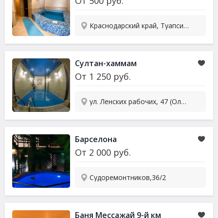
От
500
руб.
Краснодарский край, Туапсинский р-он, Ольгинка, ул. Приморская, 18А
Султан-хаммам
От
1 250
руб.
ул. Ленских рабочих, 47 (Олимп)
Барселона
От
2 000
руб.
Судоремонтников,36/2
Баня Мессажай 9-й км