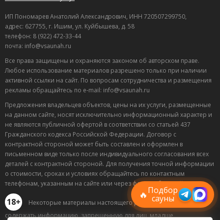
ИП Пономарев Анатолий Александрович, ИНН 720507299750,
адрес: 627755, г. Ишим, ул. Куйбышева, д. 58
телефон: 8 (922) 472-33-44
почта: info@vsaunah.ru
Все права защищены и охраняются законом об авторском праве.
Любое использование материалов разрешено только при наличии
активной ссылки на сайт. По вопросам сотрудничества и размещения
рекламы обращайтесь по e-mail: info@vsaunah.ru
Предложения владельцев объектов, цены на их услуги, размещенные
на данном сайте, носят исключительно информационный характер и
не являются публичной офертой в соответствии со статьей 437
Гражданского кодекса Российской Федерации. Договор с
контрактной стороной может быть составлен и оформлен в
Лучшие
письменном виде только после индивидуального согласования всех
спецпредложения
деталей с контрактной стороной. Для получения точной информации
саун
о стоимости, сроках и условиях обращайтесь по контактным
Подписывайтесь в Telegram или MAX —
телефонам, указанным на сайте или через форму обратной связи.
пришлём свежие скидки
Подбор
🔥
сауны
18+
Некоторые материалы настоящего раздела могут
содержать информацию, запрещенную для лиц, младше