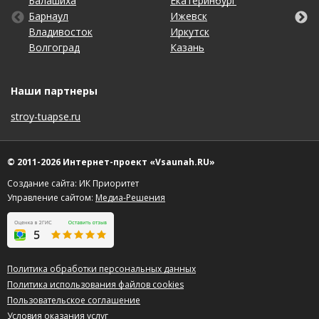
Балашиха
Кемерово
Омск
Тольятти
Екатеринбург
Махачкала
Рязань
Уфа
Барнаул
Киров
Оренбург
Томск
Ижевск
Москва
Самара
Хабаровск
Владивосток
Краснодар
Пенза
Тула
Иркутск
Набережные Челны
Санкт-Петербург
Чебоксары
Волгоград
Красноярск
Пермь
Тюмень
Казань
Нижний Новгород
Саратов
Челябинск
Наши партнеры
stroy-tuapse.ru
© 2011-2026 Интернет-проект «Vsaunah.RU»
Создание сайта: ИК Приоритет
Управление сайтом:
Медиа-Решения
Политика обработки персональных данных
Политика использования файлов cookies
Пользовательское соглашение
Условия оказания услуг