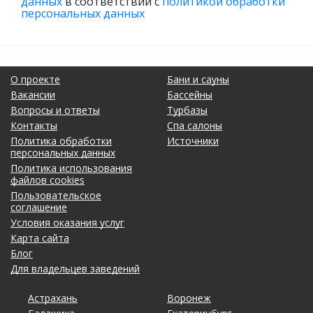
данных
в соответствии с
политикой обработки
персональных данных
О проекте
Бани и сауны
Вакансии
Бассейны
Вопросы и ответы
Турбазы
Контакты
Спа салоны
Политика обработки
Источники
персональных данных
Политика использования
файлов cookies
Пользовательское
соглашение
Условия оказания услуг
Карта сайта
Блог
Для владельцев заведений
Астрахань
Калининград
Новосибирск
Ставрополь
Ярославль
Воронеж
Липецк
Ростов-на-Дону
Ульяновск