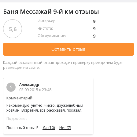
Баня Мессажай 9-й км отзывы
Интерьер:
9
5,6
Чистота:
9
Обслуживание:
9
Оставить отзыв
Каждый оставленный отзыв проходит проверку прежде чем будет
размещен на сайте.
Александр
9
03.09.2015 в 23:48
Комментарий
Рекомендую, уютно, чисто, дружелюбный
хозяин. Встретил, все рассказал, показал.
Провожал, все распросил, что понравилось,
Подробнее
что не понравилось. Пятерка!
Полезный отзыв?
Да
(10)
Нет
(7)