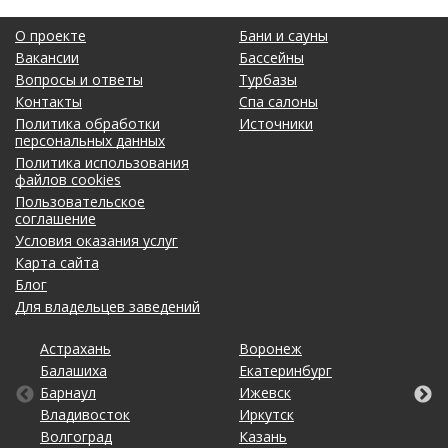
О проекте
Бани и сауны
Вакансии
Бассейны
Вопросы и ответы
Турбазы
Контакты
Спа салоны
Политика обработки
Источники
персональных данных
Политика использования
файлов cookies
Пользовательское
соглашение
Условия оказания услуг
Карта сайта
Блог
Для владельцев заведений
Астрахань
Калининград
Новосибирск
Ставрополь
Ярославль
Воронеж
Липецк
Ростов-на-Дону
Ульяновск
Балашиха
Кемерово
Омск
Тольятти
Екатеринбург
Махачкала
Рязань
Уфа
Барнаул
Киров
Оренбург
Томск
Ижевск
Москва
Самара
Хабаровск
Владивосток
Краснодар
Пенза
Тула
Иркутск
Набережные Челны
Санкт-Петербург
Чебоксары
Волгоград
Красноярск
Пермь
Тюмень
Казань
Нижний Новгород
Саратов
Челябинск