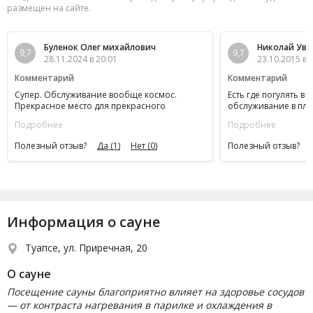
размещен на сайте.
Буленок Олег михайлович
Николай Ува
9,7
9,7
28.11.2024 в 20:01
23.10.2015 в 
Комментарий
Комментарий
Супер. Обслуживание вообще космос.
Есть где погулять в 
Прекрасное место для прекрасного
обслуживание в пла
настроения
каждый день. Недос
Подробнее
Подробнее
отсутствие воды в ду
на высоте.Отдыхали
Полезный отзыв?
Да
(1)
Нет
(0)
Полезный отзыв?
прошлым летом
Информация о сауне
Туапсе, ул. Приречная, 20
О сауне
Посещение сауны благоприятно влияет на здоровье сосудов
— от контраста нагревания в парилке и охлаждения в