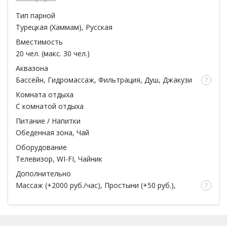
парными процедурами.
Часы работы: Ежедневно с 09-00 до 21-00
Тип парной
Турецкая (Хаммам)
,
Русская
Вместимость
20 чел. (макс. 30 чел.)
Аквазона
Бассейн
, Гидромассаж, Фильтрация, Душ, Джакузи
Гидромассаж
Комната отдыха
С комнатой отдыха
Питание / Напитки
Обеденная зона, Чай
Оборудование
Телевизор, WI-FI, Чайник
Дополнительно
Массаж
(
+2000 руб./час
), Простыни (
+50 руб.
),
Полотенца (
+50 руб.
),
Есть веники
(
+250 руб.
),
Дубовый, Со своим веником, Парковка, Мыло