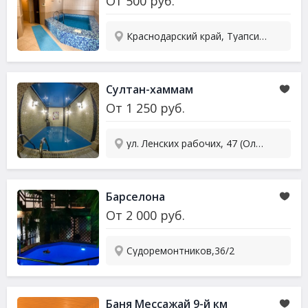
От
500
руб.
Краснодарский край, Туапсинский р-он, Ольгинка, ул. Приморская, 18А
Султан-хаммам
От
1 250
руб.
ул. Ленских рабочих, 47 (Олимп)
Барселона
От
2 000
руб.
Судоремонтников,36/2
Баня Мессажай 9-й км