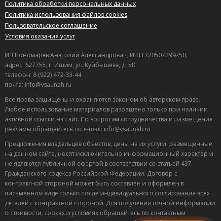
Политика обработки персональных данных
Политика использования файлов cookies
9,7
Пользовательское соглашение
Николай Уваров
о Баня Одиссея
Условия оказания услуг
23.10.2015 в 11:05
Есть где погулять в отеле. Зачетное обслуживание в
ИП Пономарев Анатолий Александрович, ИНН 720507299750,
плане питания. Убираются каждый день. Недостатком
адрес: 627755, г. Ишим, ул. Куйбышева, д. 58
является отсутствие воды в душе. Что - сказать - сервис
телефон: 8 (922) 472-33-44
на высоте.Отдыхали в этом санатории прошлым летом
почта: info@vsaunah.ru
Полезный отзыв?
Да
(7)
Нет
(6)
Все права защищены и охраняются законом об авторском праве.
Любое использование материалов разрешено только при наличии
9
активной ссылки на сайт. По вопросам сотрудничества и размещения
Александр
о Баня Мессажай 9-й км
рекламы обращайтесь по e-mail: info@vsaunah.ru
03.09.2015 в 23:48
Предложения владельцев объектов, цены на их услуги, размещенные
Рекомендую, уютно, чисто, дружелюбный хозяин.
на данном сайте, носят исключительно информационный характер и
Встретил, все рассказал, показал. Провожал, все
не являются публичной офертой в соответствии со статьей 437
Гражданского кодекса Российской Федерации. Договор с
распросил, что понравилось, что не понравилось.
контрактной стороной может быть составлен и оформлен в
Пятерка!
Лучшие
письменном виде только после индивидуального согласования всех
спецпредложения
Полезный отзыв?
Да
(10)
Нет
(7)
деталей с контрактной стороной. Для получения точной информации
саун
о стоимости, сроках и условиях обращайтесь по контактным
Подписывайтесь в Telegram или MAX —