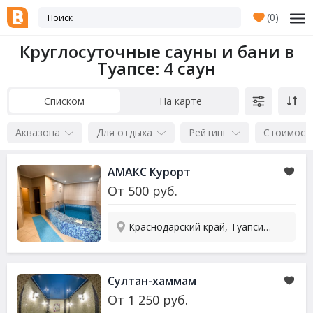
(
0
)
Круглосуточные сауны и бани в
Туапсе
: 4 саун
Списком
На карте
Аквазона
Для отдыха
Рейтинг
Стоимост
АМАКС Курорт
От
500
руб.
Краснодарский край, Туапсинский р-он, Ольгинка, ул. Приморская, 18А
Султан-хаммам
От
1 250
руб.