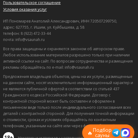
Пользовательское соглашение
Условия оказания услуг
ИП Пономарев Анатолий Александрович, ИНН 720507299750,
адрес: 627755, г. Ишим, ул. Куйбышева, д. 58
телефон: 8 (922) 472-33-44
почта: info@vsaunah.ru
Все права защищены и охраняются законом об авторском праве.
Любое использование материалов разрешено только при наличии
активной ссылки на сайт. По вопросам сотрудничества и размещения
рекламы обращайтесь по e-mail: info@vsaunah.ru
Предложения владельцев объектов, цены на их услуги, размещенные
на данном сайте, носят исключительно информационный характер и
не являются публичной офертой в соответствии со статьей 437
Гражданского кодекса Российской Федерации. Договор с
контрактной стороной может быть составлен и оформлен в
Лучшие
письменном виде только после индивидуального согласования всех
спецпредложения
деталей с контрактной стороной. Для получения точной информации
саун
о стоимости, сроках и условиях обращайтесь по контактным
Подписывайтесь в Telegram или MAX —
телефонам, указанным на сайте или через форму обратной связи.
пришлём свежие скидки
Подбор
🔥
сауны
18+
Некоторые материалы настоящего раздела могут