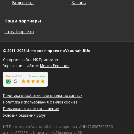
Полезный отзыв?
Да
(4)
Нет
(1)
Волгоград
Красноярск
Пермь
Тюмень
Казань
Нижний Новгород
Саратов
Челябинск
9,7
Евгения
о Султан-хаммам
Наши партнеры
05.11.2015 в 02:04
stroy-tuapse.ru
Нам все понравилось, рекомендуем!!!
Полезный отзыв?
Да
(13)
Нет
(23)
© 2011-2026 Интернет-проект «Vsaunah.RU»
Создание сайта: ИК Приоритет
Управление сайтом:
Медиа-Решения
Политика обработки персональных данных
Политика использования файлов cookies
Пользовательское соглашение
Условия оказания услуг
ИП Пономарев Анатолий Александрович, ИНН 720507299750,
адрес: 627755, г. Ишим, ул. Куйбышева, д. 58