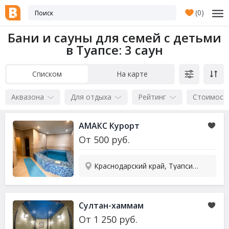
(
0
)
Бани и сауны для семей с детьми
в Туапсе
: 3 саун
Списком
На карте
Аквазона
Для отдыха
Рейтинг
Стоимост
АМАКС Курорт
От
500
руб.
Краснодарский край, Туапсинский р-он, Ольгинка, ул. Приморская, 18А
Султан-хаммам
От
1 250
руб.