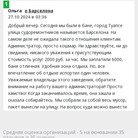
1
Ольга
о Барселона
27.10.2024 в 03:36
Добрый вечер. Сегодня мы были в бане, город Туапсе
улица судоремонтников называется Барселона. На
самом деле не ожидала такого отношения клиентам.
Администратор, просто кошмар. Ни здравствуйте, ни до
свидания, никакого уважения к присутствующим.
Стоимость услуг 2000 руб. за час. Мы заплатили 6000,
баня отличная. Удобная зона отдыха. Но, все
впечатление об отдыхе испортил один человек.
Уважаемые владельцы этого заведения, обратите
внимание на работу вашего администратора!! Просто
хамство! Когда заканчивалось время, она зашла и
сказала собирайтесь. Мы собрали за собой весь мусор,
пакет вынесли на улицу. На вопрос куда можно вынести
пакет, нам сказали увозите с собой. Это как? Я пакет с
мусором повезу в такси? На что он мне грубо ответили.
Свой мусор увозите с собой! Мы на самом деле были
Средняя оценка организаций - 5 на основании 35
очень удивлены, сказали что всегда мусор мы оставляем
отзывов и 35 оценок