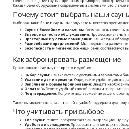
сочетая посещение сауны с приятным времяпрепровождением с кал
Каждая баня оборудована современными системами отопления и в
Почему стоит выбрать наши саун
Выбирая наши бани и сауны, вы получаете множество преимущес
Сауна с бассейном и кальяном
: Возможность сочетать 
Высокое качество обслуживания
: Профессиональный п
Просторные и уютные помещения
: Наши сауны оборуд
Разнообразие предложений
: Мы предлагаем различные
Безопасность и гигиена
: Все наши бани соответствуют в
Как забронировать размещение
Бронирование сауны у нас просто и удобно:
Выбор сауны
: Ознакомьтесь с доступными вариантами бан
Указание дат и времени
: Определите удобные для вас д
Заполнение формы бронирования
: Введите необходим
Оплата
: Выберите удобный способ оплаты и завершите п
Подтверждение
: Получите подтверждение вашего бронир
Также вы можете связаться с нашей службой поддержки для пол
Что учитывать при выборе
Тип сауны
: Решите, предпочитаете ли вы традиционную р
Удобства и оснащение
: Проверьте наличие всех необход