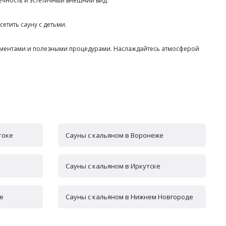
ечность и эстетичный внешний вид.
етить сауну с детьми.
оментами и полезными процедурами. Наслаждайтесь атмосферой
токе
Сауны с кальяном в Воронеже
Сауны с кальяном в Иркутске
е
Сауны с кальяном в Нижнем Новгороде