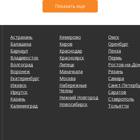
Показать еще
Астрахань
Кемерово
Омск
Балашиха
Киров
Оренбург
Барнаул
Краснодар
Пенза
Владивосток
Красноярск
Пермь
Волгоград
Липецк
Ростов-на-До
Воронеж
Махачкала
Рязань
Екатеринбург
Москва
Самара
Ижевск
Набережные
Санкт-Петербу
Челны
Иркутск
Саратов
Нижний Новгород
Казань
Ставрополь
Новосибирск
Калининград
Тольятти