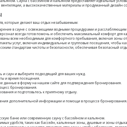
ьяном. Сауна с бассейном и кальяном предоставляет идеальные условия 
ентиляции, а высококачественные материалы и продуманный дизайн соз
ы
тв, которые делают ваш отдых незабываемым:
парение в сауне с освежающими водными процедурами и расслабляющим 
ерсонал всегда готов помочь и обеспечить максимальный комфорт для ка
ованы всем необходимым для комфортного пребывания, включая зоны отд
 пакеты услуг, включая индивидуальные и групповые посещения, чтобы к
ысоким стандартам чистоты и безопасности, обеспечивая безопасный отдых
ь и саун и выберите подходящий для ваших нужд.
аты и время посещения.
ые данные в форму на нашем сайте для подтверждения бронирования.
роцесс бронирования.
ования и подготовьтесь к приятному отдыху.
учения дополнительной информации и помощи в процессе бронирования
усскую баню или современную сауну с бассейном и кальяном.
имых удобств, таких как бассейн, кальянные зоны, душевые и зоны отдыха