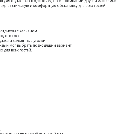
для отдыха как в одиночку, так и в компании друзей или семьи.
дают стильную и комфортную обстановку для всех гостей.
отдыхом с кальяном.
ждого гостя.
ыха и кальянные уголки.
аждый мог выбрать подходящий вариант.
 для всех гостей.
.
.