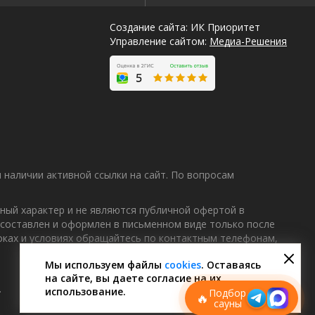
Создание сайта: ИК Приоритет
Управление сайтом:
Медиа-Решения
наличии активной ссылки на сайт. По вопросам
ный характер и не являются публичной офертой в
 составлен и оформлен в письменном виде только после
Лучшие
роках и условиях обращайтесь по контактным телефонам,
спецпредложения
саун
Мы используем файлы
cookies
. Оставаясь
на сайте, вы даете согласие на их
Подписывайтесь в Telegram или MAX —
пришлём свежие скидки
.
использование.
Подбор
🔥
сауны