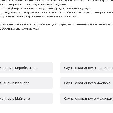
мые материалы и качество строительства сауны, чтобы обеспечить долгов
ант, который соответствует вашему бюджету.
, чтобы убедиться в высоком уровне предоставляемых услуг.
необходимыми средствами безопасности, особенно если вы планируете пос
меру и вместимости для вашей компании или семьи.
лизким качественный и расслабляющий отдых, наполненный приятными м
мфортных спа комплексах!
альяном в Биробиджане
Сауны с кальяном в Владивос
альяном в Иваново
Сауны с кальяном в Ижевске
альяном в Майкопе
Сауны с кальяном в Махачкал