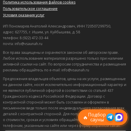
Политика использования файлов cookies
Пользовательское соглашение
Условия оказания услуг
ИП Пономарев Анатолий Александрович, ИНН 720507299750,
адрес: 627755, г. Ишим, ул. Куйбышева, д. 58
телефон: 8 (922) 472-33-44
почта: info@vsaunah.ru
Все права защищены и охраняются законом об авторском праве.
Любое использование материалов разрешено только при наличии
активной ссылки на сайт. По вопросам сотрудничества и размещения
рекламы обращайтесь по e-mail: info@vsaunah.ru
Предложения владельцев объектов, цены на их услуги, размещенные
на данном сайте, носят исключительно информационный характер и
не являются публичной офертой в соответствии со статьей 437
Лучшие
Гражданского кодекса Российской Федерации. Договор с
спецпредложения
контрактной стороной может быть составлен и оформлен в
саун
письменном виде только после индивидуального согласования всех
Подписывайтесь в Telegram или MAX —
пришлём свежие скидки
деталей с контрактной стороной. Для получения точной информации
Подбор
🔥
сауны
о стоимости, сроках и условиях обращайтесь по контактным
телефонам, указанным на сайте или через форму обратной связи.