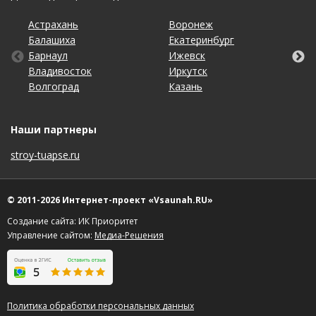
Астрахань
Калининград
Новосибирск
Ставрополь
Ярославль
Воронеж
Липецк
Ростов-на-Дону
Ульяновск
Балашиха
Кемерово
Омск
Тольятти
Екатеринбург
Махачкала
Рязань
Уфа
Барнаул
Киров
Оренбург
Томск
Ижевск
Москва
Самара
Хабаровск
Владивосток
Краснодар
Пенза
Тула
Иркутск
Набережные Челны
Санкт-Петербург
Чебоксары
Волгоград
Красноярск
Пермь
Тюмень
Казань
Нижний Новгород
Саратов
Челябинск
Наши партнеры
stroy-tuapse.ru
© 2011-2026 Интернет-проект «Vsaunah.RU»
Создание сайта: ИК Приоритет
Управление сайтом:
Медиа-Решения
Политика обработки персональных данных