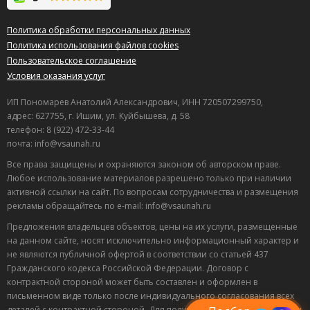
Политика обработки персональных данных
Политика использования файлов cookies
Пользовательское соглашение
Условия оказания услуг
ИП Пономарев Анатолий Александрович, ИНН 720507299750,
адрес: 627755, г. Ишим, ул. Куйбышева, д. 58
телефон: 8 (922) 472-33-44
почта: info@vsaunah.ru
Все права защищены и охраняются законом об авторском праве.
Любое использование материалов разрешено только при наличии
активной ссылки на сайт. По вопросам сотрудничества и размещения
рекламы обращайтесь по e-mail: info@vsaunah.ru
Предложения владельцев объектов, цены на их услуги, размещенные
на данном сайте, носят исключительно информационный характер и
не являются публичной офертой в соответствии со статьей 437
Лучшие
Гражданского кодекса Российской Федерации. Договор с
спецпредложения
контрактной стороной может быть составлен и оформлен в
саун
письменном виде только после индивидуального согласования всех
Подписывайтесь в Telegram или MAX —
пришлём свежие скидки
деталей с контрактной стороной. Для получения точной информации