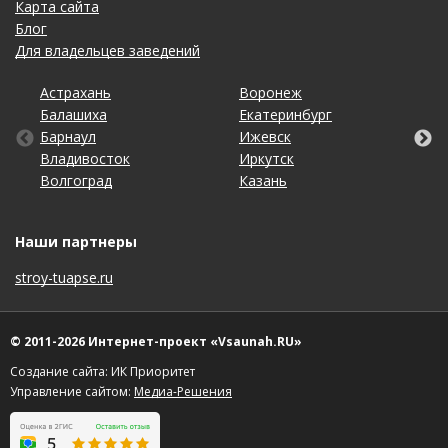
Карта сайта
Блог
Для владельцев заведений
Астрахань
Калининград
Новосибирск
Ставрополь
Ярославль
Воронеж
Липецк
Ростов-на-Дону
Ульяновск
Балашиха
Кемерово
Омск
Тольятти
Екатеринбург
Махачкала
Рязань
Уфа
Барнаул
Киров
Оренбург
Томск
Ижевск
Москва
Самара
Хабаровск
Владивосток
Краснодар
Пенза
Тула
Иркутск
Набережные Челны
Санкт-Петербург
Чебоксары
Волгоград
Красноярск
Пермь
Тюмень
Казань
Нижний Новгород
Саратов
Челябинск
Наши партнеры
stroy-tuapse.ru
© 2011-2026 Интернет-проект «Vsaunah.RU»
Создание сайта: ИК Приоритет
Управление сайтом:
Медиа-Решения